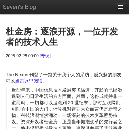
Seven's Blog
所有文章
杜金房：逐浪开源，一位开发
所有标签
者的技术人生
订阅 Feed
关于我
2025-02-28 00:00 [
专访
]
The Nexus 刊登了一篇关于我个人的采访，感兴趣的朋友
可以
点击这里阅读
。
近些年来，中国信息技术发展突飞猛进，其影响已经渗
透到人们日常生活的方方面面。然而，这份成就并非一
蹴而就，一切都可以追溯到 20 世纪末，那时互联网刚
刚叩响中国的大门，计算机对普罗大众而言仍是新奇之
物。科技浪潮悄然涌动，一场深刻的技术变革蓄势待
发。资深开发者杜金房，正是当年拥抱变革的先行者之
一，他不仅积极投身技术革新，更深度参与了开源事业