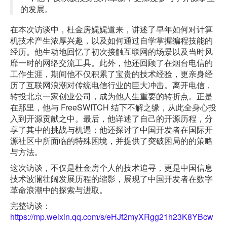
的发展。
在本次访谈中，杜金房娓娓道来，讲述了早年如何对计算
机技术产生浓厚兴趣，以及如何通过自学掌握编程技能的
经历。他生动地回忆了初次接触互联网的场景以及当时风
靡一时的网络交流工具。此外，他还回顾了在烟台电信的
工作生涯，期间他不仅积累了宝贵的技术经验，更亲身经
历了互联网浪潮对传统电信行业的巨大冲击。离开电信，
转投北京一家创业公司，成为他人生重要的转折点。正是
在那里，他与 FreeSWITCH 结下不解之缘，从此全身心投
入到开源贡献之中。最后，他详述了自己的开源历程，分
享了其中的挑战与机遇；他还探讨了中国开发者在国际开
源社区中所面临的特殊困境，并提供了突破困局的的策略
与方法。
这次访谈，不仅是杜金房个人的技术追寻，更是中国信息
技术波澜壮阔发展历程的缩影，展现了中国开发者在数字
革命浪潮中的探索与进取。
完整访谈：
https://mp.weixin.qq.com/s/eHJf2myXRgg21h23K8YBcw